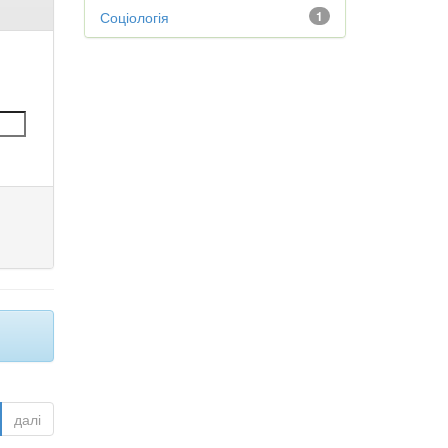
Соціологія
1
далі