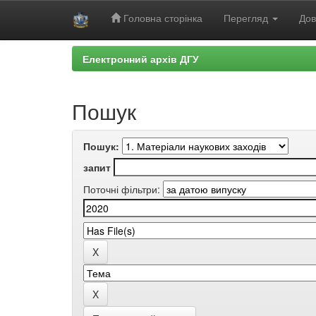
Головна сторінка
Перегляд
Дов
Skip
Електронний архів ДГУ
navigation
Пошук
Пошук:
запит
Поточні фільтри: