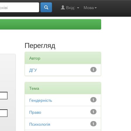
Вхід:
Мова
Перегляд
Автор
ДГУ
1
Тема
Гендерність
1
Право
1
Психологія
1