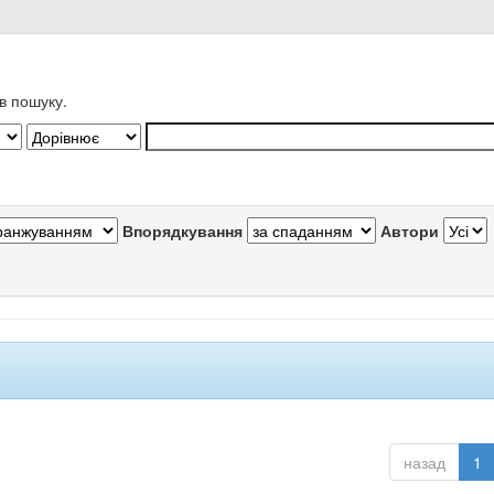
в пошуку.
Впорядкування
Автори
назад
1