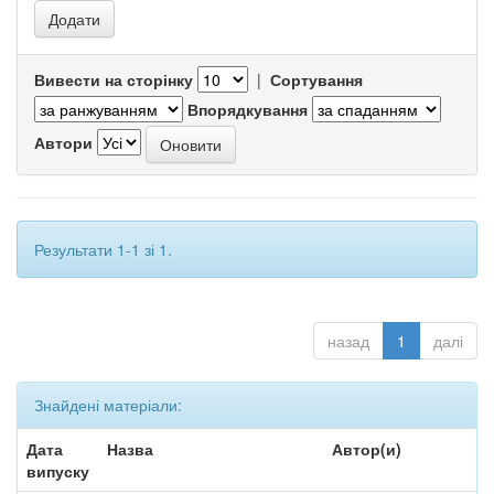
Вивести на сторінку
|
Сортування
Впорядкування
Автори
Результати 1-1 зі 1.
назад
1
далі
Знайдені матеріали:
Дата
Назва
Автор(и)
випуску