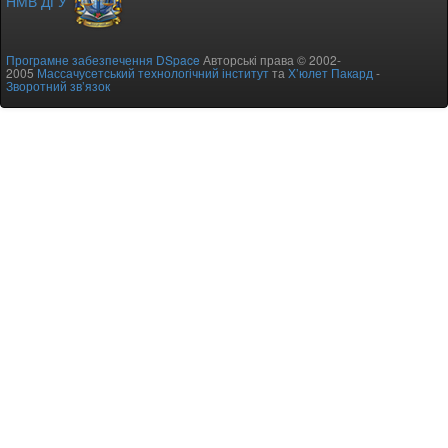
НМВ ДГУ
Програмне забезпечення DSpace
Авторські права © 2002-
2005
Массачусетський технологічний інститут
та
Х’юлет Пакард
-
Зворотний зв’язок