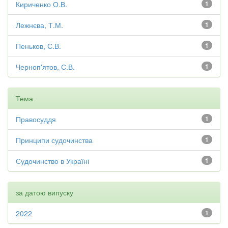
Кириченко О.В.
1
Лежнєва, Т.М.
1
Пеньков, С.В.
1
Черноп'ятов, С.В.
1
Тема
Правосуддя
1
Принципи судочинства
1
Судочинство в Україні
1
за датою випуску
2022
1