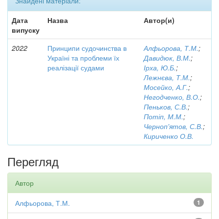
Знайдені матеріали:
Дата
Назва
Автор(и)
випуску
2022
Принципи судочинства в
Алфьорова, Т.М.
;
Україні та проблеми їх
Давидюк, В.М.
;
реалізації судами
Ірха, Ю.Б.
;
Лежнєва, Т.М.
;
Мосейко, А.Г.
;
Негодченко, В.О.
;
Пеньков, С.В.
;
Потіп, М.М.
;
Черноп'ятов, С.В.
;
Кириченко О.В.
Перегляд
Автор
Алфьорова, Т.М.
1