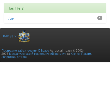
Has File(s)
true
1
НМВ ДГУ
Програмне забезпечення DSpace
Авторські права © 2002-
2005
Массачусетський технологічний інститут
та
Х’юлет Пакард
-
Зворотний зв’язок