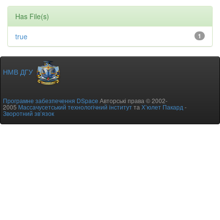
Has File(s)
true
1
НМВ ДГУ
Програмне забезпечення DSpace
Авторські права © 2002-
2005
Массачусетський технологічний інститут
та
Х’юлет Пакард
-
Зворотний зв’язок