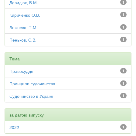
Давидюк, В.М.
1
Кириченко О.В.
1
Лежнєва, Т.М.
1
Пеньков, С.В.
1
Тема
Правосуддя
1
Принципи судочинства
1
Судочинство в Україні
1
за датою випуску
2022
1