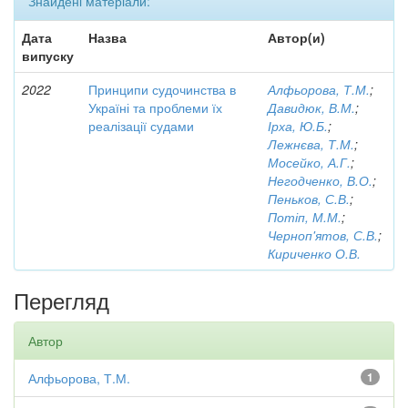
Знайдені матеріали:
Дата
Назва
Автор(и)
випуску
2022
Принципи судочинства в
Алфьорова, Т.М.
;
Україні та проблеми їх
Давидюк, В.М.
;
реалізації судами
Ірха, Ю.Б.
;
Лежнєва, Т.М.
;
Мосейко, А.Г.
;
Негодченко, В.О.
;
Пеньков, С.В.
;
Потіп, М.М.
;
Черноп'ятов, С.В.
;
Кириченко О.В.
Перегляд
Автор
Алфьорова, Т.М.
1