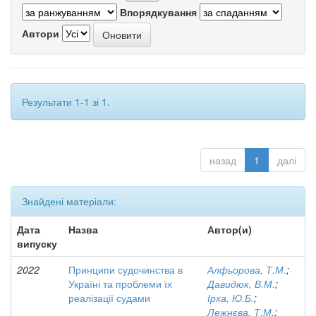
Впорядкування
Автори
Результати 1-1 зі 1.
назад
1
далі
Знайдені матеріали:
Дата
Назва
Автор(и)
випуску
2022
Принципи судочинства в
Алфьорова, Т.М.
;
Україні та проблеми їх
Давидюк, В.М.
;
реалізації судами
Ірха, Ю.Б.
;
Лежнєва, Т.М.
;