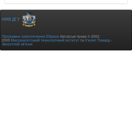
НМВ ДГУ
Програмне забезпечення DSpace
Авторські права © 2002-
2005
Массачусетський технологічний інститут
та
Х’юлет Пакард
-
Зворотний зв’язок