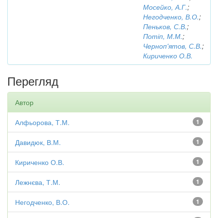
Мосейко, А.Г.
;
Негодченко, В.О.
;
Пеньков, С.В.
;
Потіп, М.М.
;
Черноп'ятов, С.В.
;
Кириченко О.В.
Перегляд
Автор
Алфьорова, Т.М.
1
Давидюк, В.М.
1
Кириченко О.В.
1
Лежнєва, Т.М.
1
Негодченко, В.О.
1