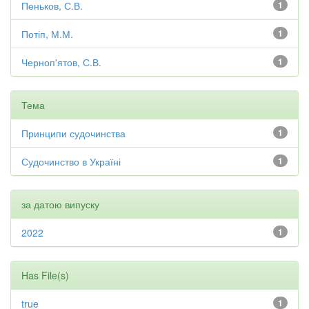
Пеньков, С.В.
1
Потіп, М.М.
1
Черноп'ятов, С.В.
1
Тема
Принципи судочинства
1
Судочинство в Україні
1
за датою випуску
2022
1
Has File(s)
true
1