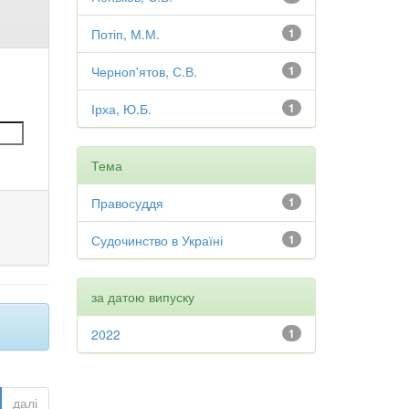
Потіп, М.М.
1
Черноп'ятов, С.В.
1
Ірха, Ю.Б.
1
Тема
Правосуддя
1
Судочинство в Україні
1
за датою випуску
2022
1
далі