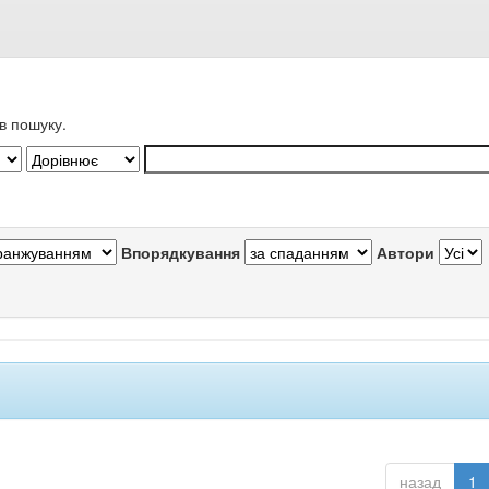
в пошуку.
Впорядкування
Автори
назад
1