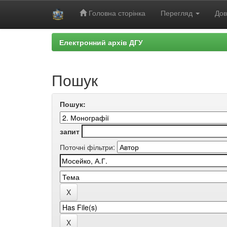
Головна сторінка
Перегляд
Дов
Skip
Електронний архів ДГУ
navigation
Пошук
Пошук:
запит
Поточні фільтри: