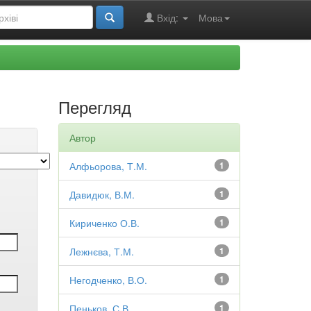
Вхід:
Мова
Перегляд
Автор
Алфьорова, Т.М.
1
Давидюк, В.М.
1
Кириченко О.В.
1
Лежнєва, Т.М.
1
Негодченко, В.О.
1
Пеньков, С.В.
1