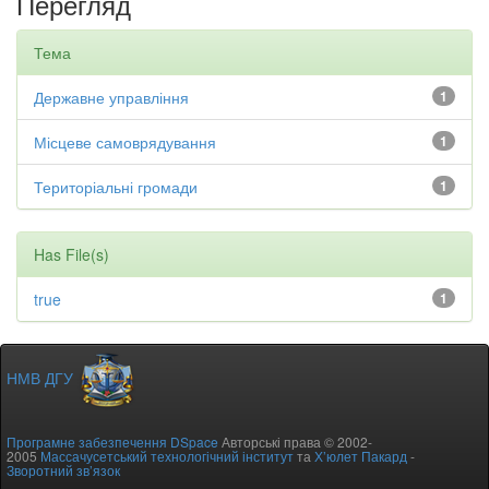
Перегляд
Тема
Державне управління
1
Місцеве самоврядування
1
Територіальні громади
1
Has File(s)
true
1
НМВ ДГУ
Програмне забезпечення DSpace
Авторські права © 2002-
2005
Массачусетський технологічний інститут
та
Х’юлет Пакард
-
Зворотний зв’язок