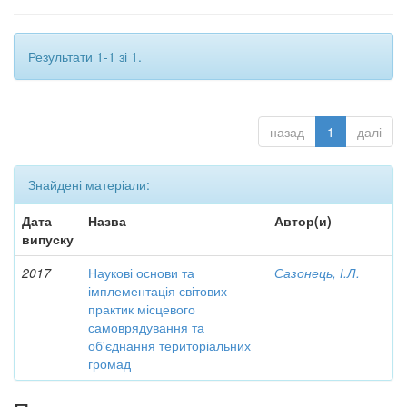
Результати 1-1 зі 1.
назад
1
далі
Знайдені матеріали:
Дата
Назва
Автор(и)
випуску
2017
Наукові основи та
Сазонець, І.Л.
імплементація світових
практик місцевого
самоврядування та
об'єднання територіальних
громад