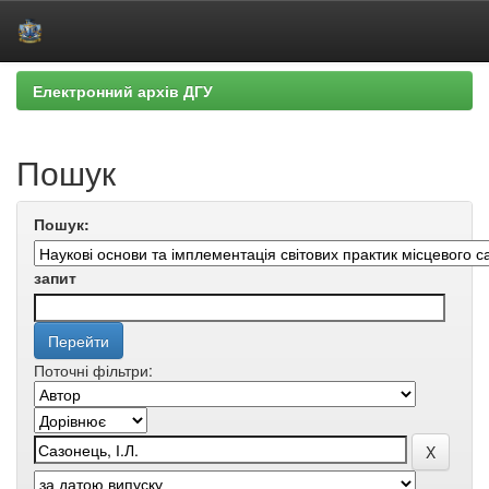
Skip
Електронний архів ДГУ
navigation
Пошук
Пошук:
запит
Поточні фільтри: