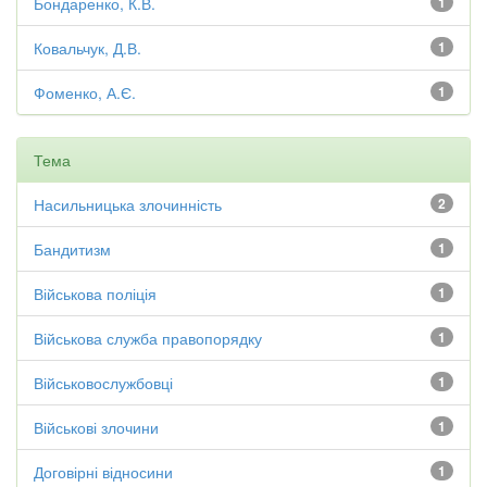
Бондаренко, К.В.
1
Ковальчук, Д.В.
1
Фоменко, А.Є.
1
Тема
Насильницька злочинність
2
Бандитизм
1
Військова поліція
1
Військова служба правопорядку
1
Військовослужбовці
1
Військові злочини
1
Договірні відносини
1