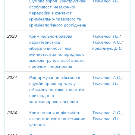
шумова зброя: конструктивні
Ткаченко, П.І.
особливості незаконної
переробки в контексті
кримінально-правового та
кримінологічного досліджень
2023
Кримінально-правова
Ткаченко, П.І.
;
характеристика
Ткаченко, А.О.
;
кіберзлочинності, яка
Ковальчук, Д.В.
вчиняється за попередньою
змовою групою осіб: аналіз
проблем і перспектив
2024
Реформування військової
Ткаченко, А.О.
;
служби правопорядку у
Ткаченко, П.І.
військову поліцію: теоретико-
прикладні та
загальноправові аспекти
2024
Кримінологічна діяльність
Ткаченко, А.О.
;
експертно-криміналістичних
Ткаченко, П.І.
установ