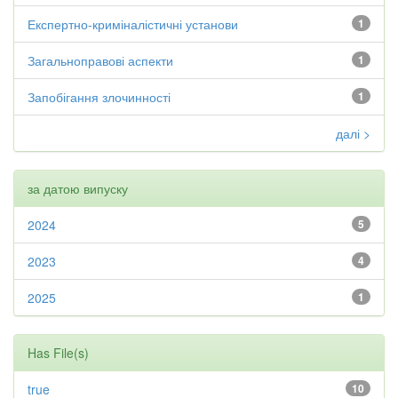
Експертно-криміналістичні установи
1
Загальноправові аспекти
1
Запобігання злочинності
1
далі >
за датою випуску
2024
5
2023
4
2025
1
Has File(s)
true
10