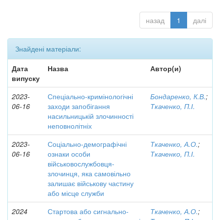
назад
1
далі
Знайдені матеріали:
Дата
Назва
Автор(и)
випуску
2023-
Спеціально-кримінологічні
Бондаренко, К.В.
;
06-16
заходи запобігання
Ткаченко, П.І.
насильницькій злочинності
неповнолітніх
2023-
Соціально-демографічні
Ткаченко, А.О.
;
06-16
ознаки особи
Ткаченко, П.І.
військовослужбовця-
злочинця, яка самовільно
залишає військову частину
або місце служби
2024
Стартова або сигнально-
Ткаченко, А.О.
;