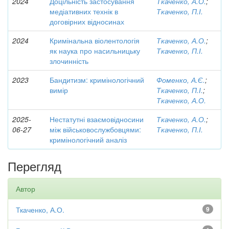
2024
Доцільність застосування
Ткаченко, А.О.
;
медіативних технік в
Ткаченко, П.І.
договірних відносинах
2024
Кримінальна віолентологія
Ткаченко, А.О.
;
як наука про насильницьку
Ткаченко, П.І.
злочинність
2023
Бандитизм: кримінологічний
Фоменко, А.Є.
;
вимір
Ткаченко, П.І.
;
Ткаченко, А.О.
2025-
Нестатутні взаємовідносини
Ткаченко, А.О.
;
06-27
між військовослужбовцями:
Ткаченко, П.І.
кримінологічний аналіз
Перегляд
Автор
Ткаченко, А.О.
9