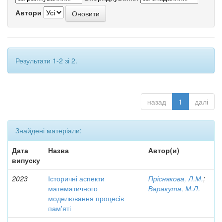
Автори
Результати 1-2 зі 2.
назад
1
далі
Знайдені матеріали:
Дата
Назва
Автор(и)
випуску
2023
Історичні аспекти
Пріснякова, Л.М.
;
математичного
Варакута, М.Л.
моделювання процесів
пам'яті