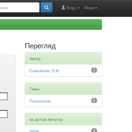
Вхід:
Мова
Перегляд
Автор
Самойлов, О.Є.
1
Тема
Психологія
1
за датою випуску
2008
1