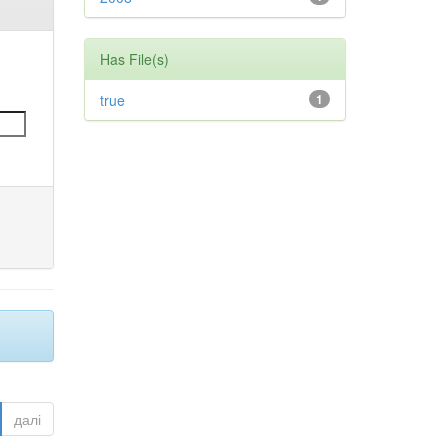
Has File(s)
true
1
далі