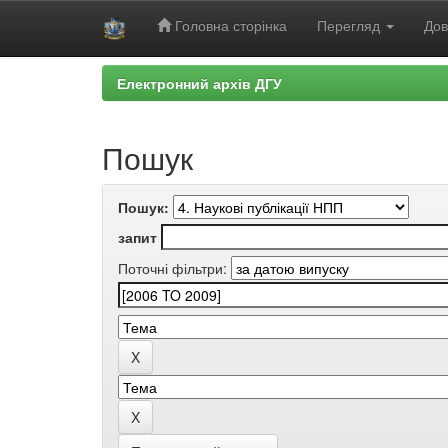
Головна сторінка
Перегляд
Дов
Skip
Електронний архів ДГУ
navigation
Пошук
Пошук:
запит
Поточні фільтри: