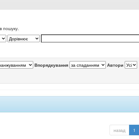
в пошуку.
Впорядкування
Автори
назад
1