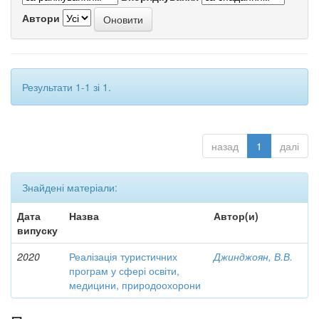
Автори
Результати 1-1 зі 1.
назад
1
далі
Знайдені матеріали:
Дата
Назва
Автор(и)
випуску
2020
Реалізація туристичних
Джинджоян, В.В.
програм у сфері освіти,
медицини, природоохорони