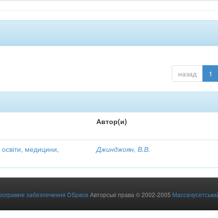
назад
1
Автор(и)
 освіти, медицини,
Джинджоян, В.В.
рограмне забезпечення DSpace
Авторські права © 2002-2005
Массачусетський