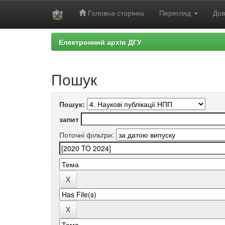
Головна сторінка
Перегляд
Дов
Skip
Електронний архів ДГУ
navigation
Пошук
Пошук:
запит
Поточні фільтри: