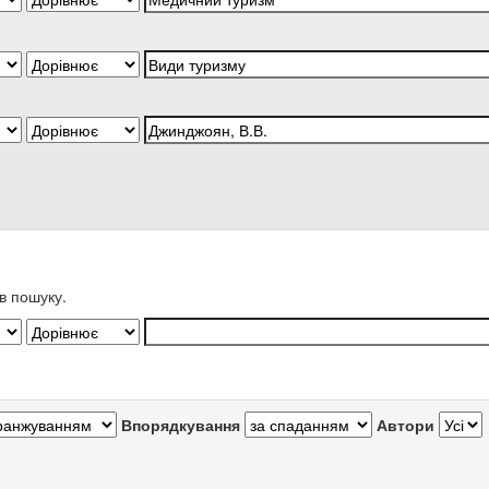
в пошуку.
Впорядкування
Автори