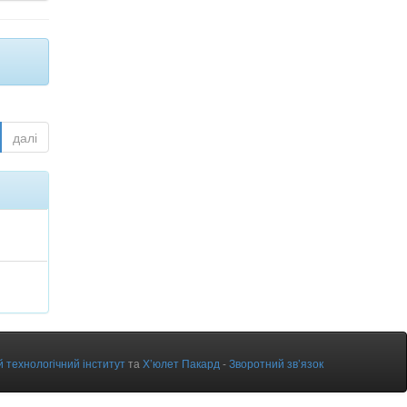
далі
 технологічний інститут
та
Х’юлет Пакард
-
Зворотний зв’язок