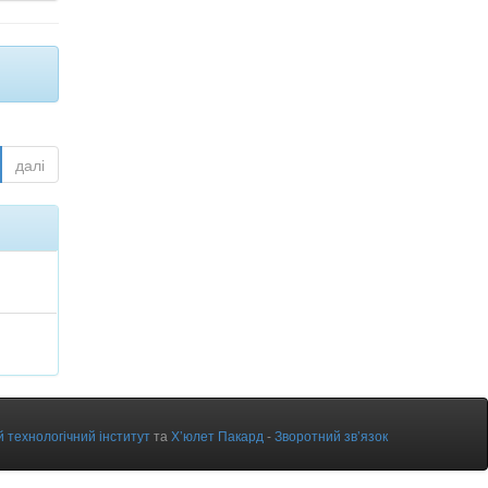
далі
 технологічний інститут
та
Х’юлет Пакард
-
Зворотний зв’язок