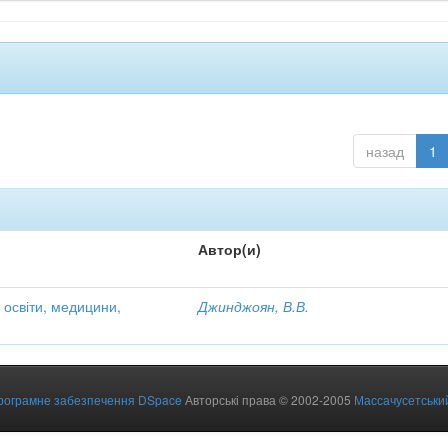
назад
1
Автор(и)
 освіти, медицини,
Джинджоян, В.В.
рограмне забезпечення DSpace
Авторські права © 2002-2005
Массачусетський