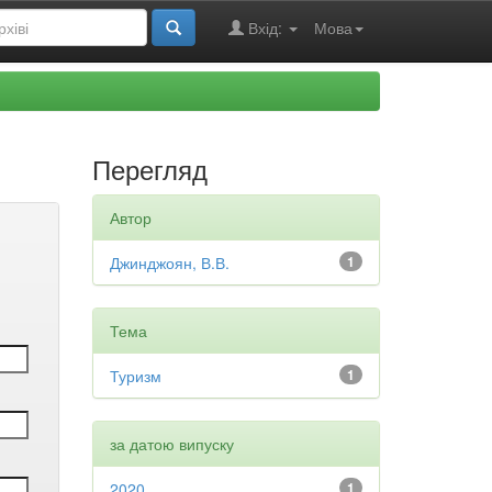
Вхід:
Мова
Перегляд
Автор
Джинджоян, В.В.
1
Тема
Туризм
1
за датою випуску
2020
1