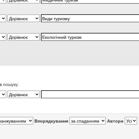
в пошуку.
Впорядкування
Автори