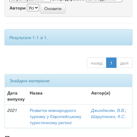
Автори
Результати 1-1 зі 1.
назад
1
далі
Знайдені матеріали:
Дата
Назва
Автор(и)
випуску
2021
Розвиток міжнародного
Джинджоян, В.В.
;
туризму у Європейському
Шарутенко, К.С.
туристичному регіоні