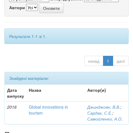
Автори
Результати 1-1 зі 1.
назад
1
далі
Знайдені матеріали:
Дата
Назва
Автор(и)
випуску
2016
Global innovations in
Джинджоян, В.В.
;
tourism
Сардак, С.Е.
;
Самойленко, А.О.