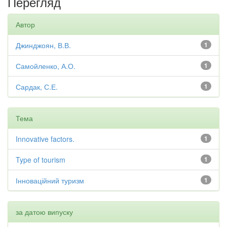
Перегляд
Автор
Джинджоян, В.В.
1
Самойленко, А.О.
1
Сардак, С.Е.
1
Тема
Innovative factors.
1
Type of tourism
1
Інноваційний туризм
1
за датою випуску