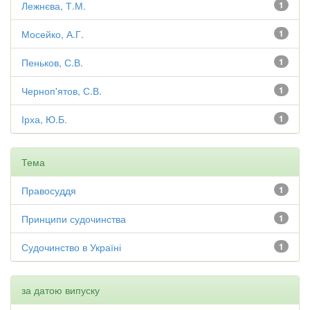
Лежнєва, Т.М.
1
Мосейко, А.Г.
1
Пеньков, С.В.
1
Черноп'ятов, С.В.
1
Ірха, Ю.Б.
1
Тема
Правосуддя
1
Принципи судочинства
1
Судочинство в Україні
1
за датою випуску