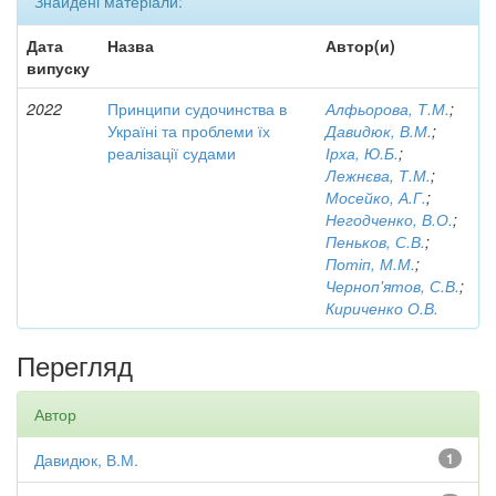
Знайдені матеріали:
Дата
Назва
Автор(и)
випуску
2022
Принципи судочинства в
Алфьорова, Т.М.
;
Україні та проблеми їх
Давидюк, В.М.
;
реалізації судами
Ірха, Ю.Б.
;
Лежнєва, Т.М.
;
Мосейко, А.Г.
;
Негодченко, В.О.
;
Пеньков, С.В.
;
Потіп, М.М.
;
Черноп'ятов, С.В.
;
Кириченко О.В.
Перегляд
Автор
Давидюк, В.М.
1