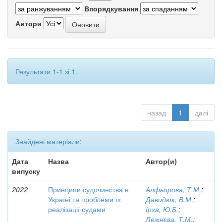
Впорядкування
Автори
Результати 1-1 зі 1.
назад
1
далі
Знайдені матеріали:
Дата
Назва
Автор(и)
випуску
2022
Принципи судочинства в
Алфьорова, Т.М.
;
Україні та проблеми їх
Давидюк, В.М.
;
реалізації судами
Ірха, Ю.Б.
;
Лежнєва, Т.М.
;