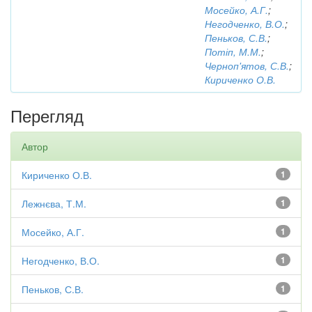
Мосейко, А.Г.
;
Негодченко, В.О.
;
Пеньков, С.В.
;
Потіп, М.М.
;
Черноп'ятов, С.В.
;
Кириченко О.В.
Перегляд
Автор
Кириченко О.В.
1
Лежнєва, Т.М.
1
Мосейко, А.Г.
1
Негодченко, В.О.
1
Пеньков, С.В.
1