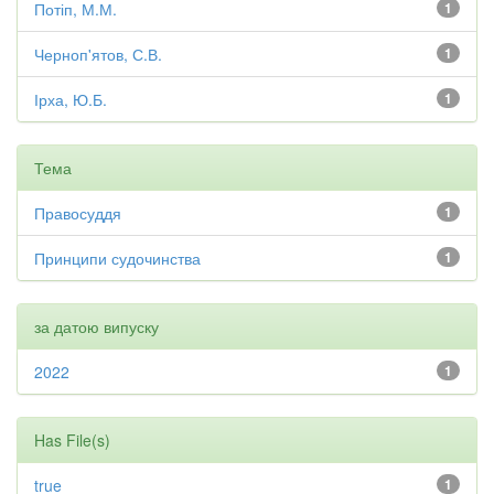
Потіп, М.М.
1
Черноп'ятов, С.В.
1
Ірха, Ю.Б.
1
Тема
Правосуддя
1
Принципи судочинства
1
за датою випуску
2022
1
Has File(s)
true
1