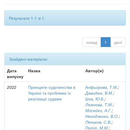
Результати 1-1 зі 1.
назад
1
далі
Знайдені матеріали:
Дата
Назва
Автор(и)
випуску
2022
Принципи судочинства в
Алфьорова, Т.М.
;
Україні та проблеми їх
Давидюк, В.М.
;
реалізації судами
Ірха, Ю.Б.
;
Лежнєва, Т.М.
;
Мосейко, А.Г.
;
Негодченко, В.О.
;
Пеньков, С.В.
;
Потіп, М.М.
;