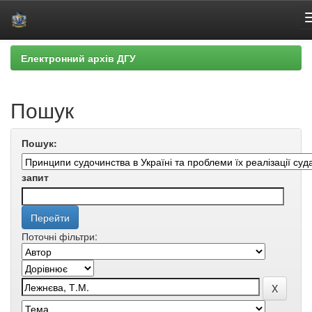
Skip
Електронний архів ДГУ
navigation
Пошук
Пошук:
запит
Поточні фільтри: