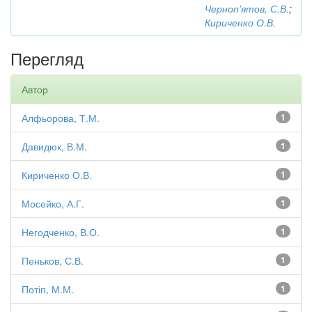
Черноп'ятов, С.В.
;
Кириченко О.В.
Перегляд
Автор
Алфьорова, Т.М.
1
Давидюк, В.М.
1
Кириченко О.В.
1
Мосейко, А.Г.
1
Негодченко, В.О.
1
Пеньков, С.В.
1
Потіп, М.М.
1