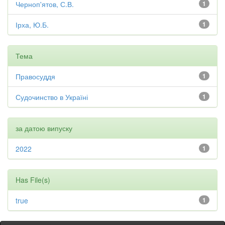
Черноп'ятов, С.В.
1
Ірха, Ю.Б.
1
Тема
Правосуддя
1
Судочинство в Україні
1
за датою випуску
2022
1
Has File(s)
true
1