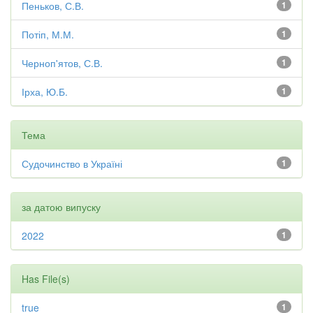
Пеньков, С.В.
1
Потіп, М.М.
1
Черноп'ятов, С.В.
1
Ірха, Ю.Б.
1
Тема
Судочинство в Україні
1
за датою випуску
2022
1
Has File(s)
true
1