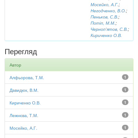
Мосейко, А.Г.
;
Негодченко, В.О.
;
Пеньков, С.В.
;
Потіп, М.М.
;
Черноп'ятов, С.В.
;
Кириченко О.В.
Перегляд
Автор
Алфьорова, Т.М.
1
Давидюк, В.М.
1
Кириченко О.В.
1
Лежнєва, Т.М.
1
Мосейко, А.Г.
1