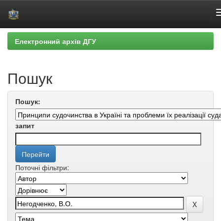
Skip
Електронний архів ДГУ
navigation
Пошук
Пошук:
запит
Поточні фільтри: