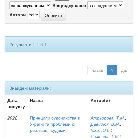
Впорядкування
Автори
Результати 1-1 зі 1.
назад
1
далі
Знайдені матеріали:
Дата
Назва
Автор(и)
випуску
2022
Принципи судочинства в
Алфьорова, Т.М.
;
Україні та проблеми їх
Давидюк, В.М.
;
реалізації судами
Ірха, Ю.Б.
;
Лежнєва, Т.М.
;