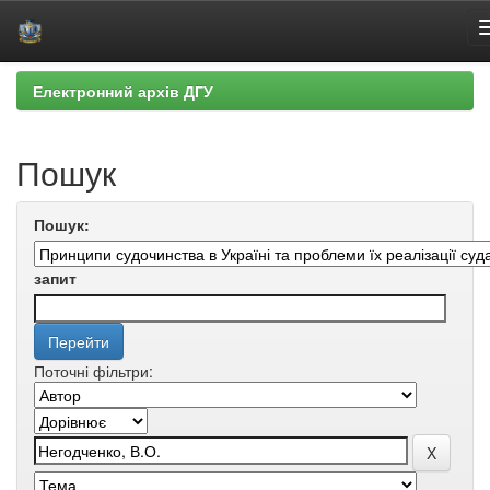
Skip
Електронний архів ДГУ
navigation
Пошук
Пошук:
запит
Поточні фільтри: