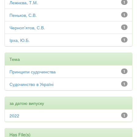
Лежнєва, Т.М.
1
Пеньков, С.В.
1
Черноп'ятов, С.В.
1
Ірха, Ю.Б.
1
Тема
Принципи судочинства
1
Судочинство в Україні
1
за датою випуску
2022
1
Has File(s)