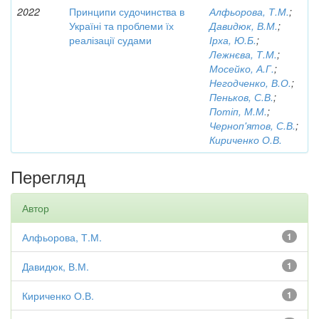
2022
Принципи судочинства в
Алфьорова, Т.М.
;
Україні та проблеми їх
Давидюк, В.М.
;
реалізації судами
Ірха, Ю.Б.
;
Лежнєва, Т.М.
;
Мосейко, А.Г.
;
Негодченко, В.О.
;
Пеньков, С.В.
;
Потіп, М.М.
;
Черноп'ятов, С.В.
;
Кириченко О.В.
Перегляд
Автор
Алфьорова, Т.М.
1
Давидюк, В.М.
1
Кириченко О.В.
1