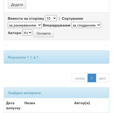
Вивести на сторінку
|
Сортування
Впорядкування
Автори
Результати 1-1 зі 1.
назад
1
далі
Знайдені матеріали:
Дата
Назва
Автор(и)
випуску