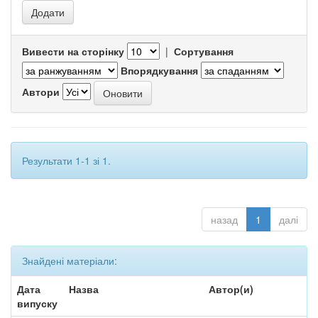
Вивести на сторінку
|
Сортування
Впорядкування
Автори
Результати 1-1 зі 1.
назад
1
далі
Знайдені матеріали:
Дата
Назва
Автор(и)
випуску