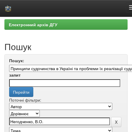
Skip
Електронний архів ДГУ
navigation
Пошук
Пошук:
запит
Поточні фільтри: