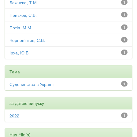
Лежнєва, Т.М.
1
Пеньков, С.В.
1
Потіп, М.М.
1
Черноп'ятов, С.В.
1
Ірха, Ю.Б.
1
Тема
Судочинство в Україні
1
за датою випуску
2022
1
Has File(s)