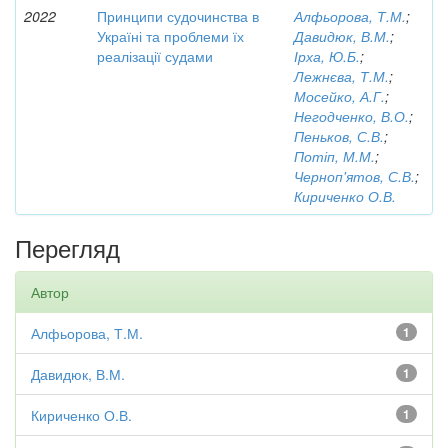
2022
Принципи судочинства в
Алфьорова, Т.М.
;
Україні та проблеми їх
Давидюк, В.М.
;
реалізації судами
Ірха, Ю.Б.
;
Лежнєва, Т.М.
;
Мосейко, А.Г.
;
Негодченко, В.О.
;
Пеньков, С.В.
;
Потіп, М.М.
;
Черноп'ятов, С.В.
;
Кириченко О.В.
Перегляд
Автор
Алфьорова, Т.М.
1
Давидюк, В.М.
1
Кириченко О.В.
1