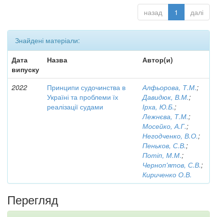
назад
1
далі
Знайдені матеріали:
Дата
Назва
Автор(и)
випуску
2022
Принципи судочинства в
Алфьорова, Т.М.
;
Україні та проблеми їх
Давидюк, В.М.
;
реалізації судами
Ірха, Ю.Б.
;
Лежнєва, Т.М.
;
Мосейко, А.Г.
;
Негодченко, В.О.
;
Пеньков, С.В.
;
Потіп, М.М.
;
Черноп'ятов, С.В.
;
Кириченко О.В.
Перегляд