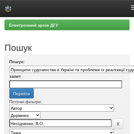
Skip
Електронний архів ДГУ
navigation
Пошук
Пошук:
запит
Поточні фільтри: