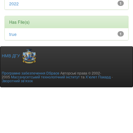
2022
1
Has File(s)
true
1
НМВ ДГУ
Програмне забезпечення DSpace
Авторські права © 2002-
2005
Массачусетський технологічний інститут
та
Х’юлет Пакард
-
Зворотний зв’язок