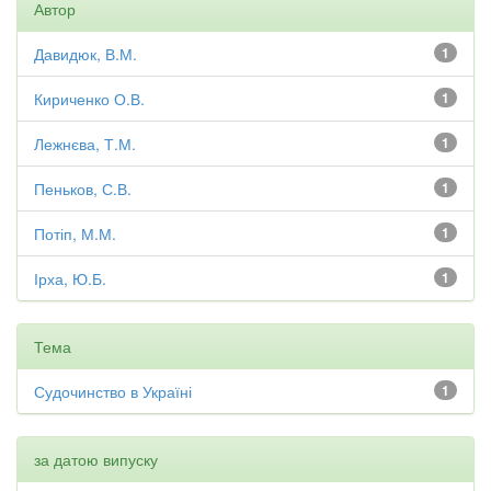
Автор
Давидюк, В.М.
1
Кириченко О.В.
1
Лежнєва, Т.М.
1
Пеньков, С.В.
1
Потіп, М.М.
1
Ірха, Ю.Б.
1
Тема
Судочинство в Україні
1
за датою випуску