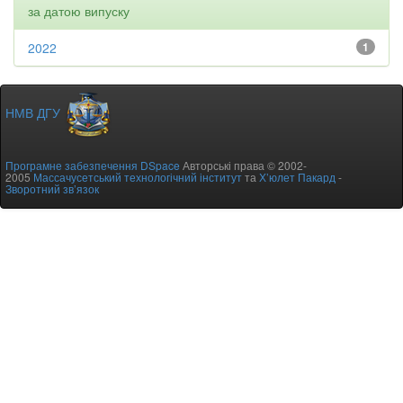
за датою випуску
2022
1
НМВ ДГУ
Програмне забезпечення DSpace
Авторські права © 2002-
2005
Массачусетський технологічний інститут
та
Х’юлет Пакард
-
Зворотний зв’язок