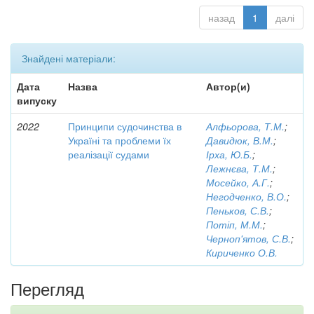
назад
1
далі
Знайдені матеріали:
Дата
Назва
Автор(и)
випуску
2022
Принципи судочинства в
Алфьорова, Т.М.
;
Україні та проблеми їх
Давидюк, В.М.
;
реалізації судами
Ірха, Ю.Б.
;
Лежнєва, Т.М.
;
Мосейко, А.Г.
;
Негодченко, В.О.
;
Пеньков, С.В.
;
Потіп, М.М.
;
Черноп'ятов, С.В.
;
Кириченко О.В.
Перегляд