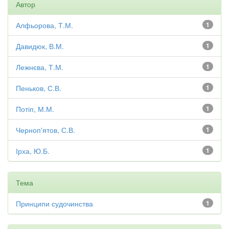
Автор
Алфьорова, Т.М.
1
Давидюк, В.М.
1
Лежнєва, Т.М.
1
Пеньков, С.В.
1
Потіп, М.М.
1
Черноп'ятов, С.В.
1
Ірха, Ю.Б.
1
Тема
Принципи судочинства
1