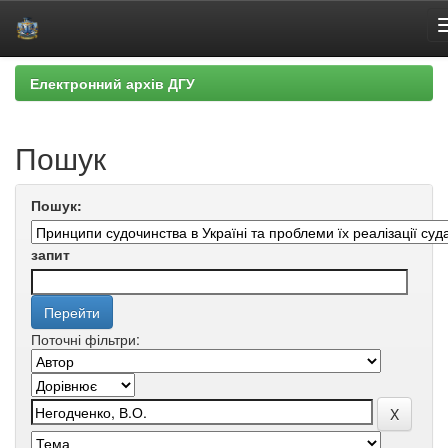
Skip
Електронний архів ДГУ
navigation
Пошук
Пошук:
запит
Поточні фільтри: