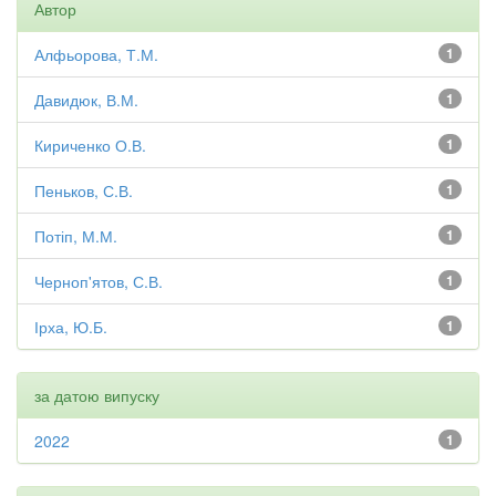
Автор
Алфьорова, Т.М.
1
Давидюк, В.М.
1
Кириченко О.В.
1
Пеньков, С.В.
1
Потіп, М.М.
1
Черноп'ятов, С.В.
1
Ірха, Ю.Б.
1
за датою випуску
2022
1