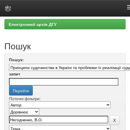
Skip
Електронний архів ДГУ
navigation
Пошук
Пошук:
запит
Поточні фільтри: