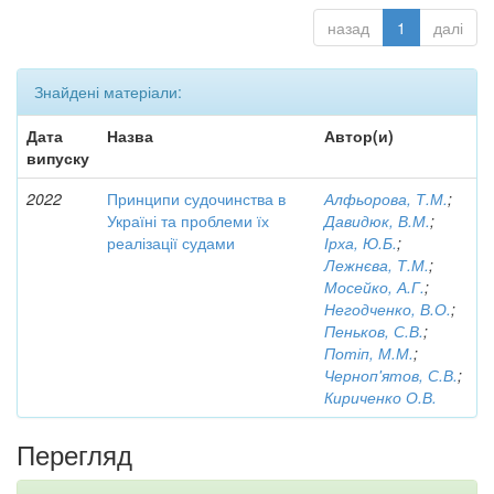
назад
1
далі
Знайдені матеріали:
Дата
Назва
Автор(и)
випуску
2022
Принципи судочинства в
Алфьорова, Т.М.
;
Україні та проблеми їх
Давидюк, В.М.
;
реалізації судами
Ірха, Ю.Б.
;
Лежнєва, Т.М.
;
Мосейко, А.Г.
;
Негодченко, В.О.
;
Пеньков, С.В.
;
Потіп, М.М.
;
Черноп'ятов, С.В.
;
Кириченко О.В.
Перегляд