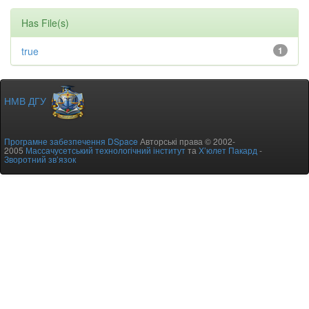
Has File(s)
true
1
НМВ ДГУ
Програмне забезпечення DSpace
Авторські права © 2002-
2005
Массачусетський технологічний інститут
та
Х’юлет Пакард
-
Зворотний зв’язок