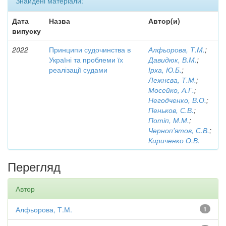
Знайдені матеріали:
Дата
Назва
Автор(и)
випуску
2022
Принципи судочинства в
Алфьорова, Т.М.
;
Україні та проблеми їх
Давидюк, В.М.
;
реалізації судами
Ірха, Ю.Б.
;
Лежнєва, Т.М.
;
Мосейко, А.Г.
;
Негодченко, В.О.
;
Пеньков, С.В.
;
Потіп, М.М.
;
Черноп'ятов, С.В.
;
Кириченко О.В.
Перегляд
Автор
Алфьорова, Т.М.
1