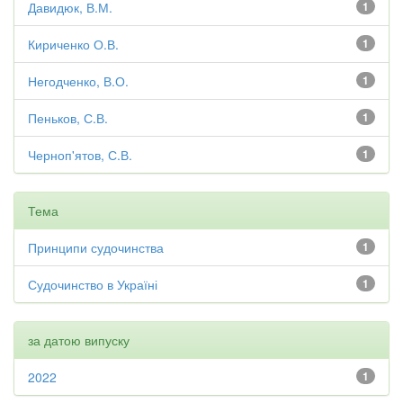
Давидюк, В.М.
1
Кириченко О.В.
1
Негодченко, В.О.
1
Пеньков, С.В.
1
Черноп'ятов, С.В.
1
Тема
Принципи судочинства
1
Судочинство в Україні
1
за датою випуску
2022
1