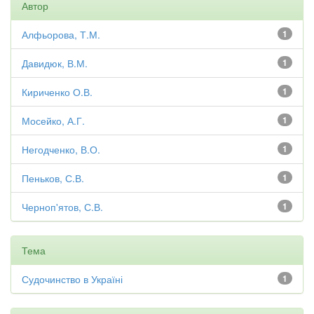
Автор
Алфьорова, Т.М.
1
Давидюк, В.М.
1
Кириченко О.В.
1
Мосейко, А.Г.
1
Негодченко, В.О.
1
Пеньков, С.В.
1
Черноп'ятов, С.В.
1
Тема
Судочинство в Україні
1