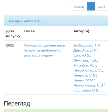
назад
1
далі
Знайдені матеріали:
Дата
Назва
Автор(и)
випуску
2022
Принципи судочинства в
Алфьорова, Т.М.
;
Україні та проблеми їх
Давидюк, В.М.
;
реалізації судами
Ірха, Ю.Б.
;
Лежнєва, Т.М.
;
Мосейко, А.Г.
;
Негодченко, В.О.
;
Пеньков, С.В.
;
Потіп, М.М.
;
Черноп'ятов, С.В.
;
Кириченко О.В.
Перегляд