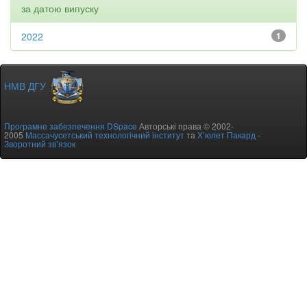
за датою випуску
2022
1
НМВ ДГУ
Програмне забезпечення DSpace
Авторські права © 2002-
2005
Массачусетський технологічний інститут
та
Х’юлет Пакард
-
Зворотний зв’язок