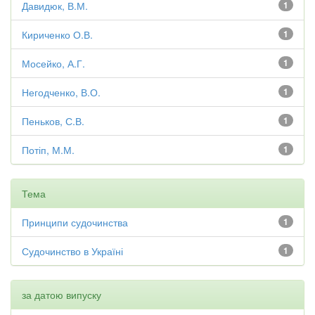
Давидюк, В.М.
1
Кириченко О.В.
1
Мосейко, А.Г.
1
Негодченко, В.О.
1
Пеньков, С.В.
1
Потіп, М.М.
1
Тема
Принципи судочинства
1
Судочинство в Україні
1
за датою випуску