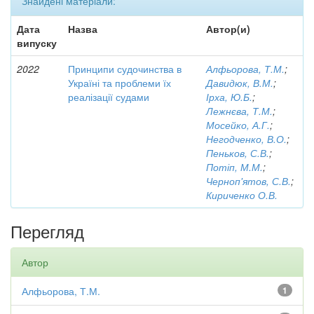
Знайдені матеріали:
Дата
Назва
Автор(и)
випуску
2022
Принципи судочинства в
Алфьорова, Т.М.
;
Україні та проблеми їх
Давидюк, В.М.
;
реалізації судами
Ірха, Ю.Б.
;
Лежнєва, Т.М.
;
Мосейко, А.Г.
;
Негодченко, В.О.
;
Пеньков, С.В.
;
Потіп, М.М.
;
Черноп'ятов, С.В.
;
Кириченко О.В.
Перегляд
Автор
Алфьорова, Т.М.
1