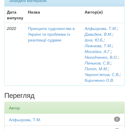
Знайдені матеріали:
Дата
Назва
Автор(и)
випуску
2022
Принципи судочинства в
Алфьорова, Т.М.
;
Україні та проблеми їх
Давидюк, В.М.
;
реалізації судами
Ірха, Ю.Б.
;
Лежнєва, Т.М.
;
Мосейко, А.Г.
;
Негодченко, В.О.
;
Пеньков, С.В.
;
Потіп, М.М.
;
Черноп'ятов, С.В.
;
Кириченко О.В.
Перегляд
Автор
Алфьорова, Т.М.
1