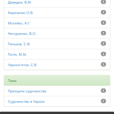
Давидюк, В.М.
1
Кириченко О.В.
1
Мосейко, А.Г.
1
Негодченко, В.О.
1
Пеньков, С.В.
1
Потіп, М.М.
1
Черноп'ятов, С.В.
1
Тема
Принципи судочинства
1
Судочинство в Україні
1