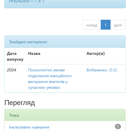
Результати 1-1 зі 1.
назад
1
далі
Знайдені матеріали:
Дата
Назва
Автор(и)
випуску
2024
Психологічні умови
Бобаченко, О.О.
подолання емоційного
вигорання вчителів у
сучасних умовах
Перегляд
Тема
Інклюзивне навчання
1