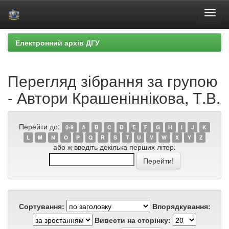
Skip
Електронний архів ДГУ
navigation
Перегляд зібрання за групою
- Автори Крашеніннікова, Т.В.
Перейти до:
0-9
A
B
C
D
E
F
G
H
I
J
K
L
M
N
O
P
Q
R
S
T
U
V
W
X
Y
Z
або ж введіть декілька перших літер:
Сортування:
Впорядкування:
Вивести на сторінку: