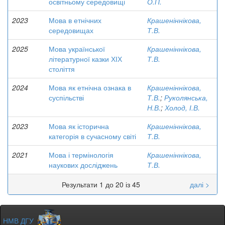
освітньому середовищі
О.П.
2023
Мова в етнічних
Крашеніннікова,
середовищах
Т.В.
2025
Мова української
Крашеніннікова,
літературної казки ХІХ
Т.В.
століття
2024
Мова як етнічна ознака в
Крашеніннікова,
суспільстві
Т.В.
;
Руколянська,
Н.В.
;
Холод, І.В.
2023
Мова як історична
Крашеніннікова,
категорія в сучасному світі
Т.В.
2021
Мова і термінологія
Крашеніннікова,
наукових досліджень
Т.В.
Результати 1 до 20 із 45
далі >
НМВ ДГУ