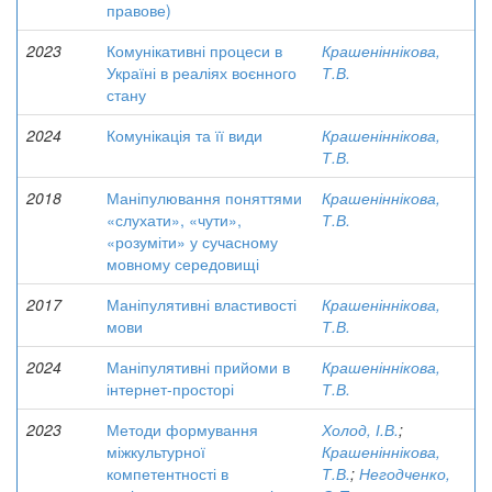
правове)
2023
Комунікативні процеси в
Крашеніннікова,
Україні в реаліях воєнного
Т.В.
стану
2024
Комунікація та її види
Крашеніннікова,
Т.В.
2018
Маніпулювання поняттями
Крашеніннікова,
«слухати», «чути»,
Т.В.
«розуміти» у сучасному
мовному середовищі
2017
Маніпулятивні властивості
Крашеніннікова,
мови
Т.В.
2024
Маніпулятивні прийоми в
Крашеніннікова,
інтернет-просторі
Т.В.
2023
Методи формування
Холод, І.В.
;
міжкультурної
Крашеніннікова,
компетентності в
Т.В.
;
Негодченко,