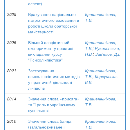
аспект)
2025
Врахування національно-
Крашеніннікова,
патріотичного виховання в
Т.В.
роботі школи ораторської
майстерності
2025
Вільний асоціативний
Крашеніннікова,
експеримент у практиці
Т.В.
;
Руколянська,
викладання курсу
Н.В.
;
Зав'ялов, Д.І.
"Психолінгвістика"
2021
Застосування
Крашеніннікова,
психолінгвістичних методів
Т.В.
;
Корсунська,
у практичній діяльності
В.В.
лінгвістів
2014
Значення слова «присяга»
Крашеніннікова,
та її роль в українському
Т.В.
суспільстві
2010
Значення слова банда
Крашеніннікова,
(загальновживане і
Т.В.