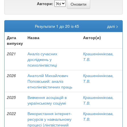
Автори:
Результати 1 до 20 із 45
далі >
Дата
Назва
Автор(и)
випуску
2021
Аналіз сучасних
Крашеніннікова,
досліджень у
Т.В.
психолінгвістиці
2026
Анатолій Михайлович
Крашеніннікова,
Поповський: аналіз
Т.В.
етнолінгвістичних праць
2025
Вивчення асоціацій в
Крашеніннікова,
українському соціумі
Т.В.
2022
Використання інтернет-
Крашеніннікова,
ресурсів у навчальному
Т.В.
процесі (лінгвістичний