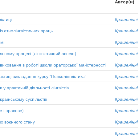
Автор(и)
істиці
Крашенінні
з етнолінгвістичних праць
Крашенінні
умі
Крашенінні
льному процесі (лінгвістичний аспект)
Крашенінні
виховання в роботі школи ораторської майстерності
Крашенінні
ктиці викладання курсу "Психолінгвістика"
Крашенінні
у практичній діяльності лінгвістів
Крашенінні
країнському суспільстві
Крашенінні
 і правове)
Крашенінні
ях воєнного стану
Крашенінні
Крашенінні