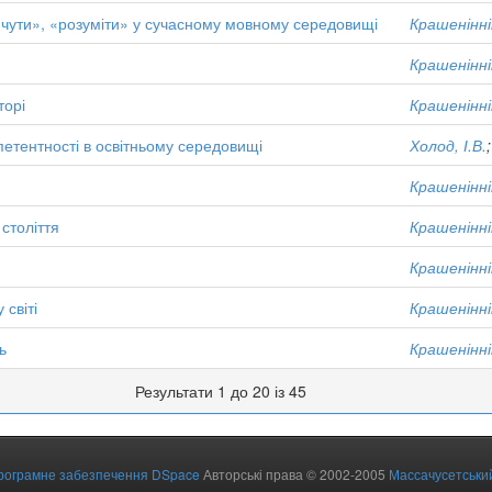
чути», «розуміти» у сучасному мовному середовищі
Крашенінні
Крашенінні
торі
Крашенінні
етентності в освітньому середовищі
Холод, І.В.
Крашенінні
 століття
Крашенінні
Крашенінні
 світі
Крашенінні
ь
Крашенінні
Результати 1 до 20 із 45
рограмне забезпечення DSpace
Авторські права © 2002-2005
Массачусетський