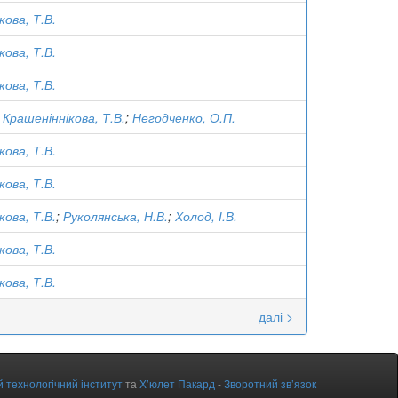
кова, Т.В.
кова, Т.В.
кова, Т.В.
;
Крашеніннікова, Т.В.
;
Негодченко, О.П.
кова, Т.В.
кова, Т.В.
кова, Т.В.
;
Руколянська, Н.В.
;
Холод, І.В.
кова, Т.В.
кова, Т.В.
далі >
 технологічний інститут
та
Х’юлет Пакард
-
Зворотний зв’язок