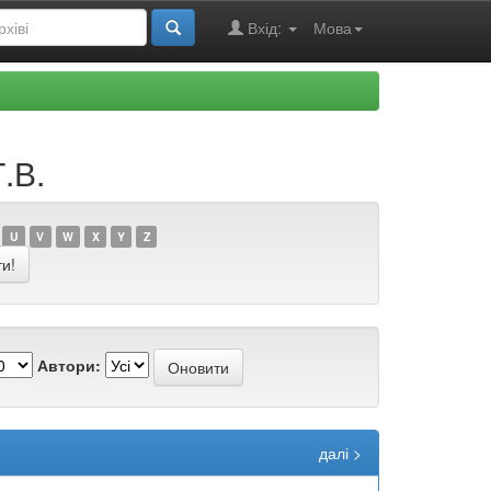
Вхід:
Мова
.В.
U
V
W
X
Y
Z
Автори:
далі >