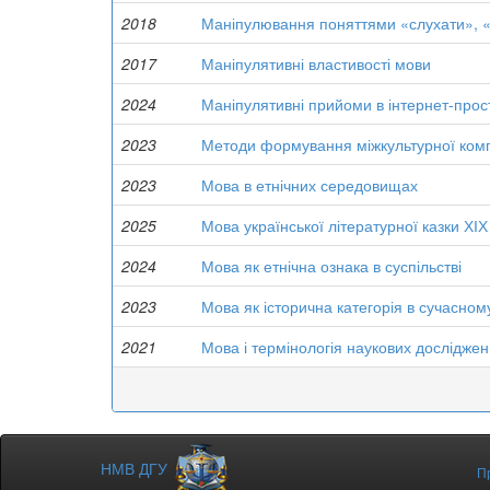
2018
Маніпулювання поняттями «слухати», «
2017
Маніпулятивні властивості мови
2024
Маніпулятивні прийоми в інтернет-прос
2023
Методи формування міжкультурної комп
2023
Мова в етнічних середовищах
2025
Мова української літературної казки ХІХ
2024
Мова як етнічна ознака в суспільстві
2023
Мова як історична категорія в сучасному
2021
Мова і термінологія наукових досліджен
НМВ ДГУ
П