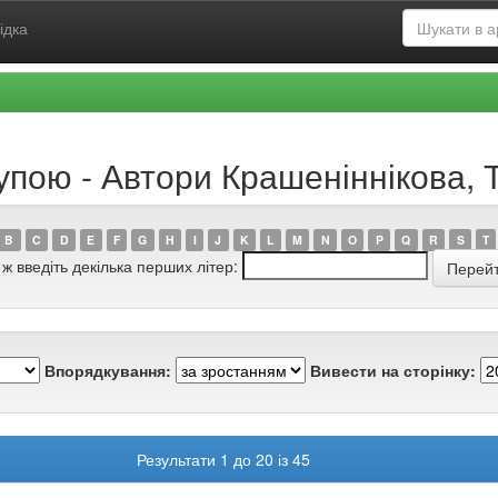
ідка
упою - Автори Крашеніннікова, Т
B
C
D
E
F
G
H
I
J
K
L
M
N
O
P
Q
R
S
T
 ж введіть декілька перших літер:
Впорядкування:
Вивести на сторінку:
Результати 1 до 20 із 45