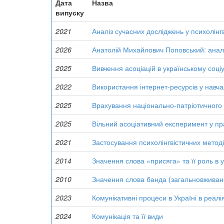
Дата
Назва
випуску
2021
Аналіз сучасних досліджень у психолінгв
2026
Анатолій Михайлович Поповський: аналі
2025
Вивчення асоціацій в українському соці
2022
Використання інтернет-ресурсів у навча
2025
Врахування національно-патріотичного 
2025
Вільний асоціативний експеримент у пра
2021
Застосування психолінгвістичних методів 
2014
Значення слова «присяга» та її роль в у
2010
Значення слова банда (загальновживане
2023
Комунікативні процеси в Україні в реалі
2024
Комунікація та її види