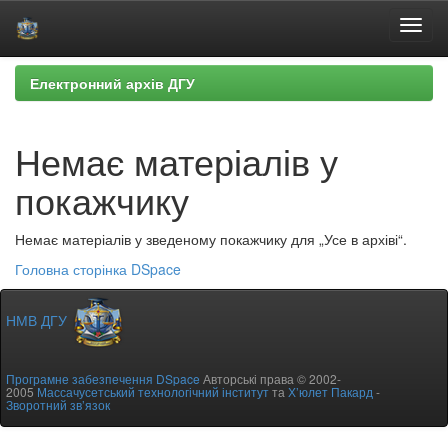
Skip
Електронний архів ДГУ
navigation
Немає матеріалів у
покажчику
Немає матеріалів у зведеному покажчику для „Усе в архіві“.
Головна сторінка DSpace
НМВ ДГУ
Програмне забезпечення DSpace
Авторські права © 2002-
2005
Массачусетський технологічний інститут
та
Х’юлет Пакард
-
Зворотний зв’язок