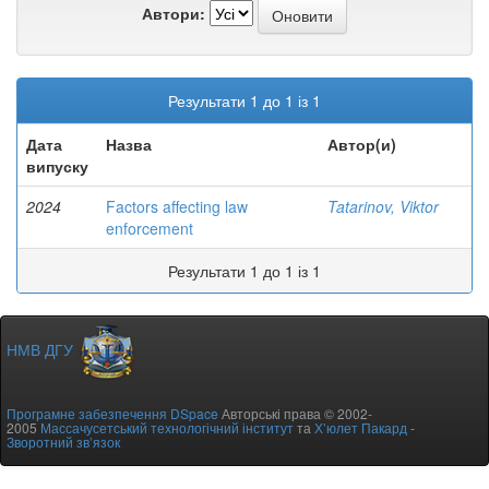
Автори:
Результати 1 до 1 із 1
Дата
Назва
Автор(и)
випуску
2024
Factors affecting law
Tatarinov, Viktor
enforcement
Результати 1 до 1 із 1
НМВ ДГУ
Програмне забезпечення DSpace
Авторські права © 2002-
2005
Массачусетський технологічний інститут
та
Х’юлет Пакард
-
Зворотний зв’язок