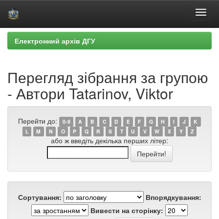
Skip
Електронний архів ДГУ
navigation
Перегляд зібрання за групою
- Автори Tatarinov, Viktor
Перейти до:
0-9
A
B
C
D
E
F
G
H
I
J
K
L
M
N
O
P
Q
R
S
T
U
V
W
X
Y
Z
або ж введіть декілька перших літер:
Сортування:
Впорядкування:
Вивести на сторінку: