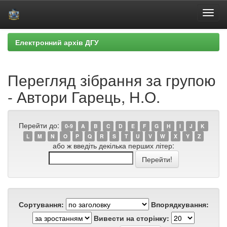
Skip
Електронний архів ДГУ
navigation
Перегляд зібрання за групою
- Автори Гарець, Н.О.
Перейти до:
0-9
A
B
C
D
E
F
G
H
I
J
K
L
M
N
O
P
Q
R
S
T
U
V
W
X
Y
Z
або ж введіть декілька перших літер:
Сортування:
Впорядкування:
Вивести на сторінку: