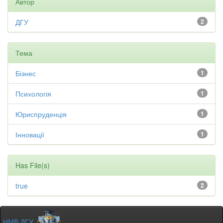
Автор
ДГУ
2
Тема
Бізнес
1
Психологія
1
Юриспруденція
1
Інновації
1
Has File(s)
true
2
НМВ ДГУ