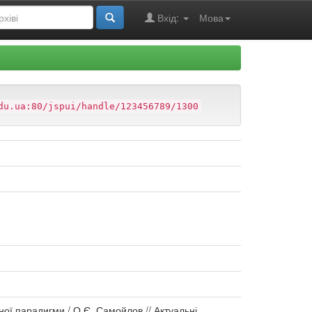
Вхід:
Мова
du.ua:80/jspui/handle/123456789/1300
ої парадигми / О.Є. Самойлов // Актуальні