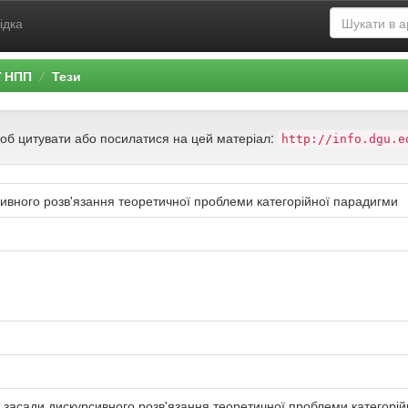
ідка
ї НПП
Тези
щоб цитувати або посилатися на цей матеріал:
http://info.dgu.e
сивного розв'язання теоретичної проблеми категорійної парадигми
засади дискурсивного розв'язання теоретичної проблеми категорійн