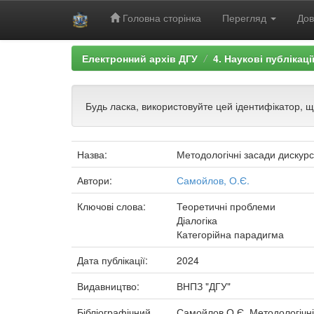
Головна сторінка
Перегляд
Дов
Skip
Електронний архів ДГУ
4. Наукові публікаці
navigation
Будь ласка, використовуйте цей ідентифікатор, 
Назва:
Методологічні засади дискур
Автори:
Самойлов, О.Є.
Ключові слова:
Теоретичні проблеми
Діалогіка
Категорійна парадигма
Дата публікації:
2024
Видавництво:
ВНПЗ "ДГУ"
Бібліографічний
Самойлов О.Є. Методологічні 