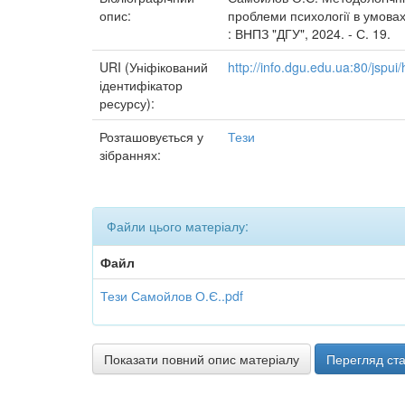
опис:
проблеми психології в умовах 
: ВНПЗ "ДГУ", 2024. - С. 19.
URI (Уніфікований
http://info.dgu.edu.ua:80/jsp
ідентифікатор
ресурсу):
Розташовується у
Тези
зібраннях:
Файли цього матеріалу:
Файл
Тези Самойлов О.Є..pdf
Показати повний опис матеріалу
Перегляд ста