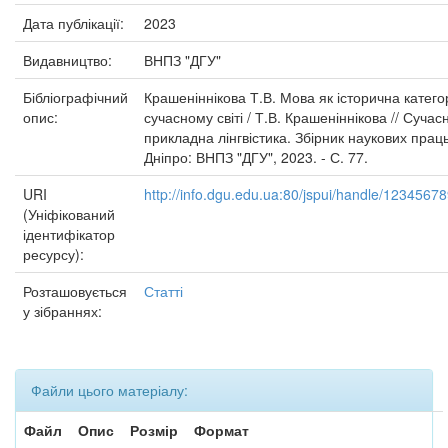
Дата публікації:
2023
Видавництво:
ВНПЗ "ДГУ"
Бібліографічний
Крашеніннікова Т.В. Мова як історична категор
опис:
сучасному світі / Т.В. Крашеніннікова // Сучас
прикладна лінгвістика. Збірник наукових праць
Дніпро: ВНПЗ "ДГУ", 2023. - С. 77.
URI
http://info.dgu.edu.ua:80/jspui/handle/1234567
(Уніфікований
ідентифікатор
ресурсу):
Розташовується
Статті
у зібраннях:
Файли цього матеріалу:
Файл
Опис
Розмір
Формат