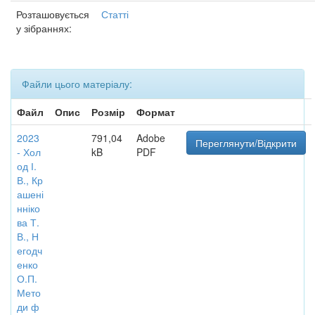
Розташовується
Статті
у зібраннях:
Файли цього матеріалу:
Файл
Опис
Розмір
Формат
2023
791,04
Adobe
Переглянути/Відкрити
- Хол
kB
PDF
од І.
В., Кр
ашені
нніко
ва Т.
В., Н
егодч
енко
О.П.
Мето
ди ф