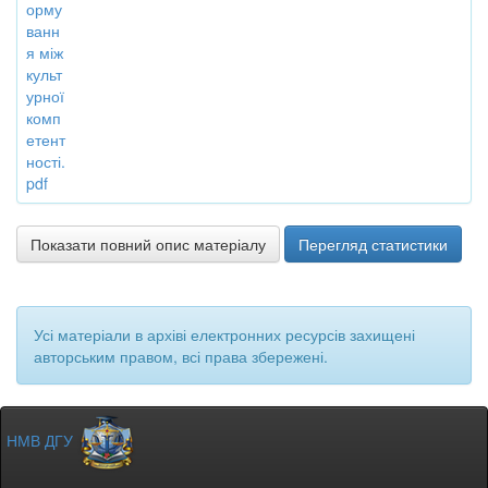
орму
ванн
я між
культ
урної
комп
етент
ності.
pdf
Показати повний опис матеріалу
Перегляд статистики
Усі матеріали в архіві електронних ресурсів захищені
авторським правом, всі права збережені.
НМВ ДГУ