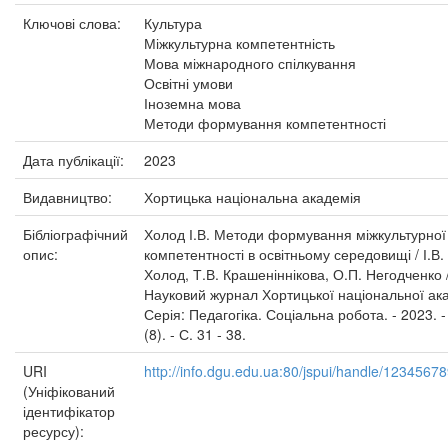
Ключові слова:
Культура
Міжкультурна компетентність
Мова міжнародного спілкування
Освітні умови
Іноземна мова
Методи формування компетентності
Дата публікації:
2023
Видавництво:
Хортицька національна академія
Бібліографічний
Холод І.В. Методи формування міжкультурної
опис:
компетентності в освітньому середовищі / І.В.
Холод, Т.В. Крашеніннікова, О.П. Негодченко /
Науковий журнал Хортицької національної ака
Серія: Педагогіка. Соціальна робота. - 2023. 
(8). - С. 31 - 38.
URI
http://info.dgu.edu.ua:80/jspui/handle/1234567
(Уніфікований
ідентифікатор
ресурсу):