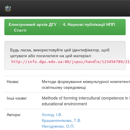
Skip
Електронний архів ДГУ
4. Наукові публікації НПП
navigation
Статті
Будь ласка, використовуйте цей ідентифікатор, щоб
цитувати або посилатися на цей матеріал:
http://info.dgu.edu.ua:80/jspui/handle/123456789/21
Назва:
Методи формування міжкультурної компетентн
освітньому середовищі
Інші назви:
Мethods of forming intercultural competence in 
educational environment
Автори:
Холод, І.В.
Крашеніннікова, Т.В.
Негодченко, О.П.