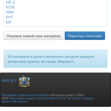
ИЙ_Е
КСПЕ
РИМ
ЕНТ.
pdf
Показати повний опис матеріалу
Перегляд статистики
Усі матеріали в архіві електронних ресурсів захищені
авторським правом, всі права збережені.
НМВ ДГУ
Програмне забезпечення DSpace
Авторські права © 2002-
2005
Массачусетський технологічний інститут
та
Х’юлет Пакард
-
Зворотний зв’язок