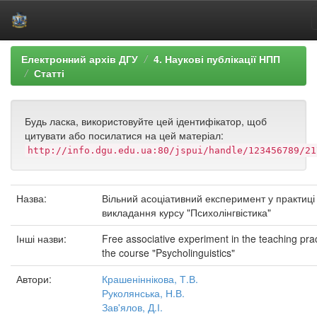
Skip
Електронний архів ДГУ
4. Наукові публікації НПП
navigation
Статті
Будь ласка, використовуйте цей ідентифікатор, щоб
цитувати або посилатися на цей матеріал:
http://info.dgu.edu.ua:80/jspui/handle/123456789/21
Назва:
Вільний асоціативний експеримент у практиці
викладання курсу "Психолінгвістика"
Інші назви:
Free associative experiment in the teaching prac
the course "Psycholinguistics"
Автори:
Крашеніннікова, Т.В.
Руколянська, Н.В.
Зав'ялов, Д.І.