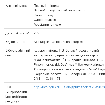
Ключові слова:
Психолінгвістика
Вільний асоціативний експеримент
Слово-стимул
Слово-реакція
Асоціативне поле
Дата публікації:
2025
Видавництво:
Хортицька національна академія
Бібліографічний
Крашеніннікова Т.В. Вільний асоціативний
опис:
експеримент у практиці викладання курсу
"Психолінгвістика" / Т.В. Крашеніннікова, Н.В.
Руколянська, Д.І. Зав'ялов // Науковий жірнал
Хортицької національної академії. Серія: Педа
Соціальна робота. - м. Запоріжжя, 2025. - Вип
2(13). - С. 61 - 73.
URI
http://info.dgu.edu.ua:80/jspui/handle/1234567
(Уніфікований
ідентифікатор
ресурсу):