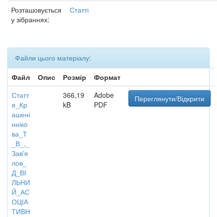
Розташовується
Статті
у зібраннях:
Файли цього матеріалу:
Файл
Опис
Розмір
Формат
Статт
366,19
Adobe
Переглянути/Відкрити
я_Кр
kB
PDF
ашені
нніко
ва_Т
_В_,_
Зав'я
лов_
Д_ВІ
ЛЬНИ
Й_АС
ОЦІА
ТИВН