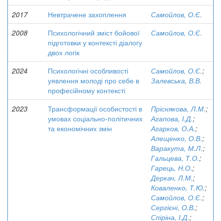
2017
Невтрачене захоплення
Самойлов, О.Є.
2008
Психологічний зміст бойової
Самойлов, О.Є.
підготовки у контексті діалогу
двох логік
2024
Психологічні особливості
Самойлов, О.Є.
;
уявлення молоді про себе в
Залевська, В.В.
професійному контексті
2023
Трансформації особистості в
Пріснякова, Л.М.
;
умовах соціально-політичних
Агапова, І.Д.
;
та економічних змін
Агарков, О.А.
;
Алещенко, О.В.
;
Варакута, М.Л.
;
Гальцева, Т.О.
;
Гарець, Н.О.
;
Деркач, Л.М.
;
Коваленко, Т.Ю.
;
Самойлов, О.Є.
;
Сергієні, О.В.
;
Спіріна, І.Д.
;