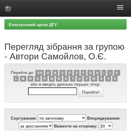
Skip
Електронний архів ДГУ
navigation
Перегляд зібрання за групою
- Автори Самойлов, О.Є.
Перейти до:
0-9
A
B
C
D
E
F
G
H
I
J
K
L
M
N
O
P
Q
R
S
T
U
V
W
X
Y
Z
або ж введіть декілька перших літер:
Сортування:
Впорядкування:
Вивести на сторінку: