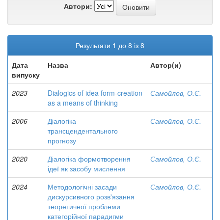
Автори:
Результати 1 до 8 із 8
Дата
Назва
Автор(и)
випуску
2023
Dialogics of idea form-creation
Самойлов, О.Є.
as a means of thinking
2006
Діалогіка
Самойлов, О.Є.
трансцендентального
прогнозу
2020
Діалогіка формотворення
Самойлов, О.Є.
ідеї як засобу мислення
2024
Методологічні засади
Самойлов, О.Є.
дискурсивного розв'язання
теоретичної проблеми
категорійної парадигми